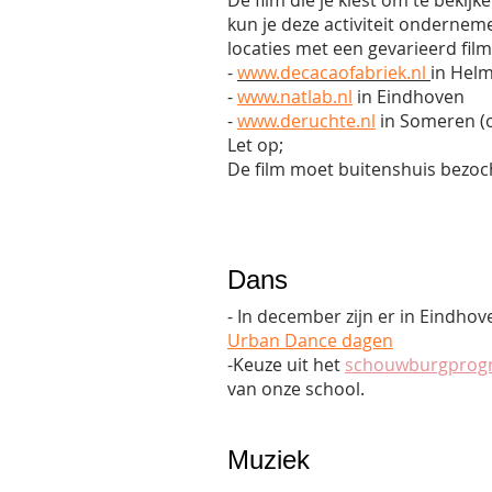
De film die je kiest om te bekij
kun je deze activiteit onderne
locaties met een gevarieerd fil
-
www.decacaofabriek.nl
in Hel
-
www.natlab.nl
in Eindhoven
-
www.deruchte.nl
in Someren (o
Let op;
De film moet buitenshuis bezoch
Dans
-
In december zijn er in Eindhov
Urban Dance dagen
-Keuze uit het
schouwburgpro
van onze school.
Muziek