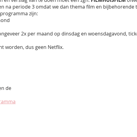
ken en verslag van te doen moet een zgn.
FILMHUISFILM
ofwe
men na periode 3 omdat we dan thema film en bijbehorende
mprogramma zijn:
mond
ngeveer 2x per maand op dinsdag en woensdagavond, ticke
t worden, dus geen Netflix.
en de
gramma