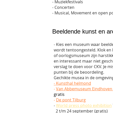
- Muziekfestivals
- Concerten
- Musical, Movement en open 
Beeldende kunst en ar
- Kies een museum waar beeld
wordt tentoongesteld. Klok e
of oorlogsmuseum zijn harstik
en interessant maar niet gesch
verslag te doen voor CKV. Je mi
punten bij de beoordeling.
Gechikte musea in de omgevin
- Kunsthal helmond
-
Van Abbemuseum Eindhove
gratis
-
De pont Tilburg
-
World press photo exhibition
2 t/m 24 september (gratis)