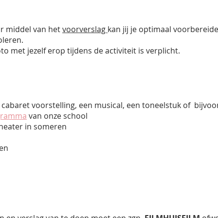
or middel van het
voorverslag
kan jij je optimaal voorberei
oleren.
o met jezelf erop tijdens de activiteit is verplicht.
n cabaret voorstelling, een musical, een toneelstuk of bijvo
gramma
van onze school
heater in someren
en