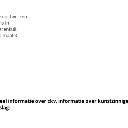
t)kunstwerken
ns in
erenkuil.
nimaal 3
eel informatie over ckv, informatie over kunstzinnige 
slag: