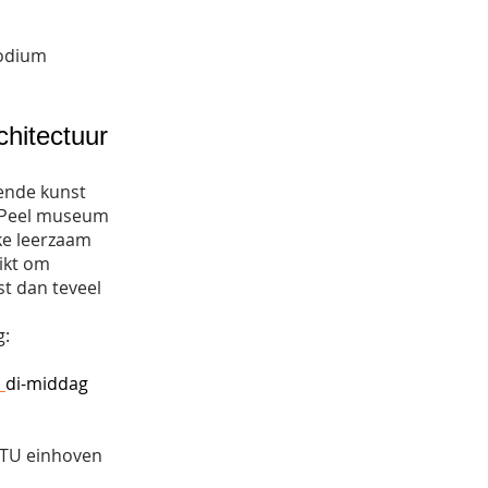
podium
chitectuur
ende kunst
n Peel museum
ke leerzaam
ikt om
st dan teveel
g:
n
di-middag
TU einhoven