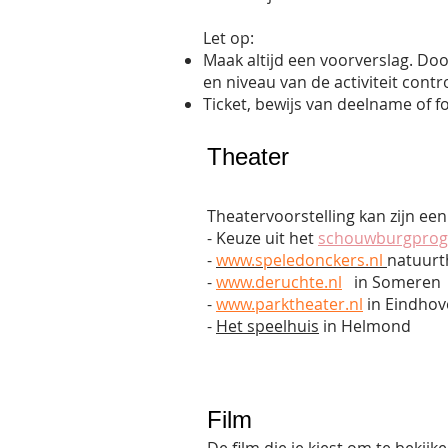
Let op:
Maak altijd een voorverslag. Do
en niveau van de activiteit contr
Ticket, bewijs van deelname of fot
Theater
Theatervoorstelling kan zijn ee
- Keuze uit het
schouwburgpro
-
www.speledonckers.nl
natuurt
-
www.deruchte.nl
in Someren
-
www.parktheater.nl
in Eindhov
-
Het speelhuis
in Helmond
Film