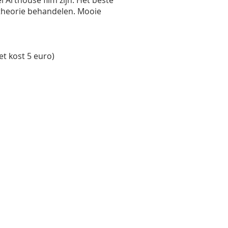
l Arthouse film zijn. Het beste
 theorie behandelen. Mooie
t kost 5 euro)