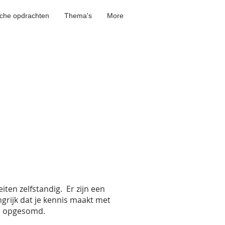
sche opdrachten
Thema's
More
iten zelfstandig. Er zijn een
ngrijk dat je kennis maakt met
ips opgesomd.