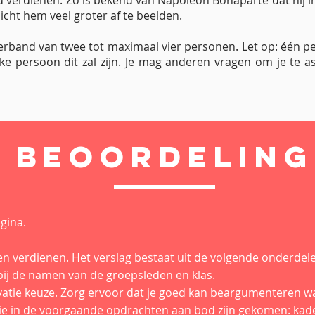
u verdienen. Zo is bekend van Napoleon Bonaparte dat hij in
licht hem veel groter af te beelden.
erband van twee tot maximaal vier personen. Let op: één p
e persoon dit zal zijn. Je mag anderen vragen om je te as
Beoordeling
agina.
n verdienen. Het verslag bestaat uit de volgende onderdel
bij de namen van de groepsleden en klas.
vatie keuze. Zorg ervoor dat je goed kan beargumenteren w
die in de voorgaande opdrachten aan bod zijn gekomen: kader