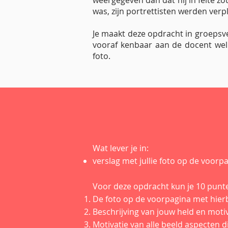
weergegeven dan dat hij in feite zo
was, zijn portrettisten werden verp
Je maakt deze opdracht in groepsv
vooraf kenbaar aan de docent welk
foto.
Wat lever je in: ​
verslag met jullie foto op de voorp
Voor deze opdracht kun je 10 punte
De foto op de voorpagina met hier
Beschrijving van jouw held en moti
Motivatie van alle beeld aspecten 