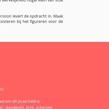
 werkelijkheid nogal klein van stuk
ersoon levert de opdracht in. Maak
sisteren bij het figureren voor de
en:
aarom dit jouw held is.
, standpunt, licht, scherpte,