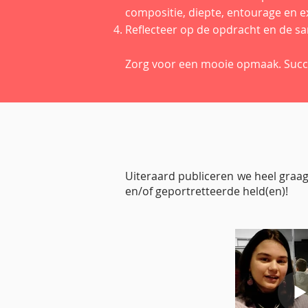
compositie, diepte, entourage en e
Reflecteer op de opdracht en de s
Zorg voor een mooie opmaak. Suc
Uiteraard publiceren we heel graa
en/of geportretteerde held(en)!